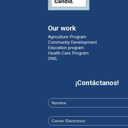
Our work
Agriculture Program
Community Development
Education program
Health Care Program
ONIL
¡Contáctanos!
Contáctanos
Si
eres
Nombre
*
humano,
deja
este
campo
Correo Electrónico
*
en