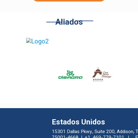
Aliados
Estados Unidos
15301 Dallas Pkwy., Suite 200, Addison, 
75001-4668 | +1 469-779-7101 | EI