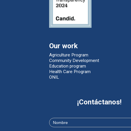
Our work
Agriculture Program
Community Development
Education program
Health Care Program
ONIL
¡Contáctanos!
Contáctanos
Si
eres
Nombre
*
humano,
deja