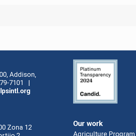
00, Addison,
-779-7101 |
psintl.org
Our work
-00 Zona 12
Agriculture Program
rtijo 2.