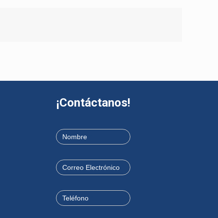
¡Contáctanos!
Contáctanos
Si
eres
Nombre
*
humano,
deja
Correo Electrónico
*
este
campo
en
Teléfono
*
blanco.