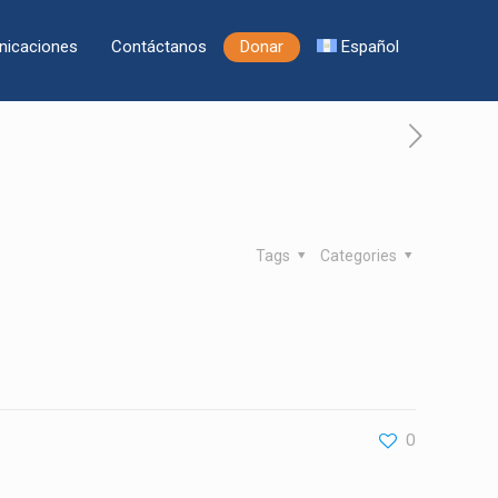
icaciones
Contáctanos
Donar
Español
Tags
Categories
0